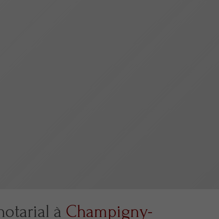
notarial à
Champigny-