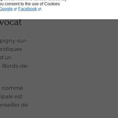
you consent to the use of Cookies
et
Google
Facebook
.
avocat
igny-sur-
uridiques
 d'un
- Bords-de-
lic nommé
cipale est
onseiller de