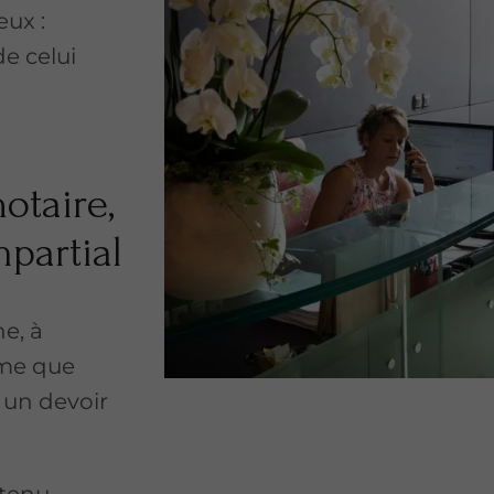
eux :
de celui
otaire,
mpartial
e, à
rme que
 un devoir
t tenu