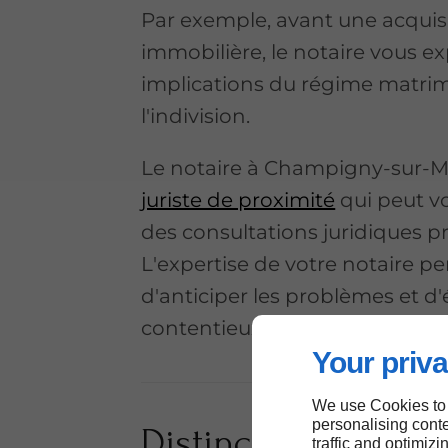
Par exemple, avant une acquis
immobilière, le notaire vous ex
implications du régime matrim
l'indivision.
Le notaire à Champigny-sur-M
juriste de proximité
qui peut vo
des consultations juridiques p
L'expertise de votre notaire p
d'anticiper les problèmes et d'é
contentieux.
Your priva
We use Cookies to
personalising conte
Distinction entre le
traffic and optimizi