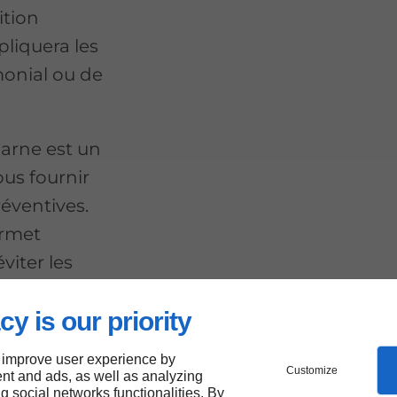
ition
pliquera les
onial ou de
arne est un
us fournir
réventives.
ermet
viter les
cy is our priority
 improve user experience by
Customize
nt and ads, as well as analyzing
ng social networks functionalities. By