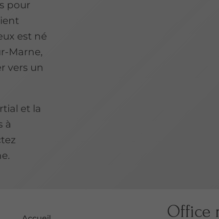
és pour
vient
eux est né
r-Marne,
er vers un
ial et la
s à
tez
e.
Office 
Accueil