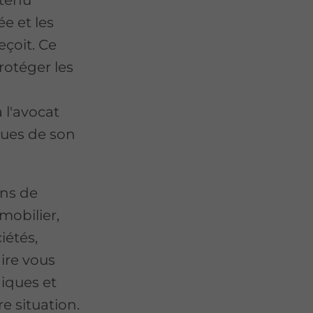
ée et les
eçoit. Ce
protéger les
 l'avocat
ques de son
ans de
mobilier,
ciétés,
ire vous
diques et
re situation.