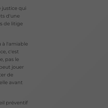
e justice qui
êts d'une
 de litige
u à l'amiable
ce, c'est
e, pas le
 peut jouer
ter de
elle avant
eil préventif