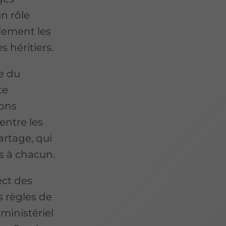
n rôle
blement les
s héritiers.
e du
te
ions
entre les
partage, qui
ns à chacun.
ect des
s règles de
 ministériel