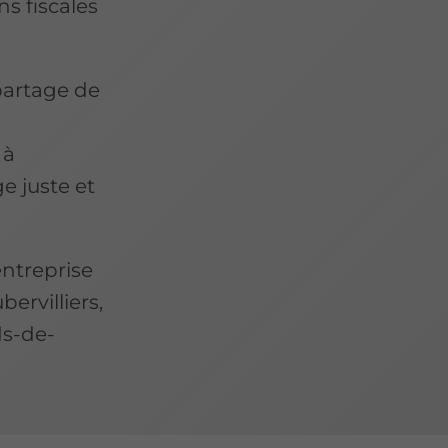
ns fiscales
partage de
 à
e juste et
entreprise
ervilliers,
ds-de-