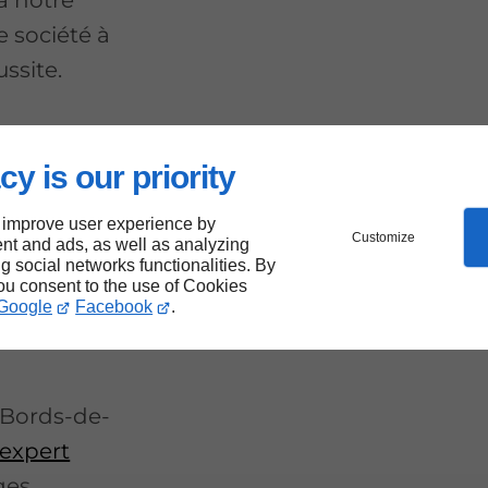
e société à
ssite.
cy is our priority
al pour
 improve user experience by
s
Customize
nt and ads, as well as analyzing
ng social networks functionalities. By
you consent to the use of Cookies
Google
Facebook
.
- Bords-de-
expert
ges