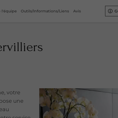
 l'équipe
Outils/Informations/Liens
Avis
G
villiers
e, votre
opose une
veau
otre service