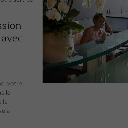
ssion
 avec
e, votre
s la
e la
se à