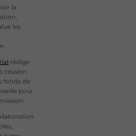
isir la
ation,
alue les
n.
ial
rédige
la cession
du fonds de
seille pour
smission.
ollaboration
bles,
 à notre