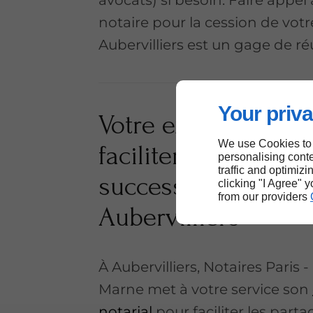
notaire pour la cession de votr
Aubervilliers est un gage de réu
Your priva
Votre expert notari
We use Cookies to
faciliter les partage
personalising conte
traffic and optimizi
successoraux à
clicking "I Agree" 
from our providers
Aubervilliers
À Aubervilliers, Notaires Paris 
Marne met à votre service son
notarial
pour faciliter les parta